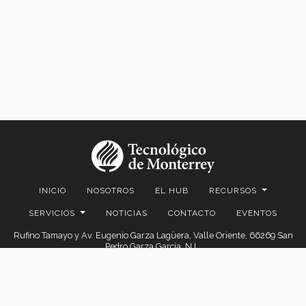
INICIO
NOSOTROS
EL HUB
RECURSOS
SERVICIOS
NOTICIAS
CONTACTO
EVENTOS
Rufino Tamayo y Av. Eugenio Garza Lagüera, Valle Oriente, 66269 San
Pedro Garza García, N.L.
© 2026. EGADE Business School, todos los derechos reservados.
Aviso legal
|
Políticas de privacidad
|
Aviso de privacidad