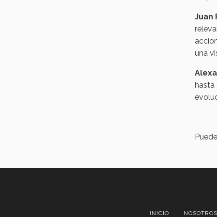
Juan 
releva
accio
una vi
Alexa
hasta
evolu
Puede
INICIO
NOSOTRO