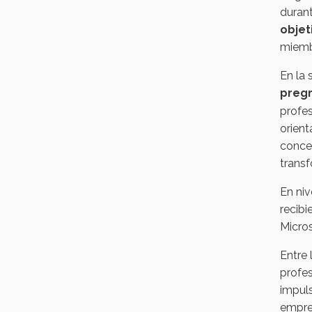
durant
objet
miemb
En la 
preg
profe
orien
concen
transf
En ni
recib
Micros
Entre
profes
impuls
empre