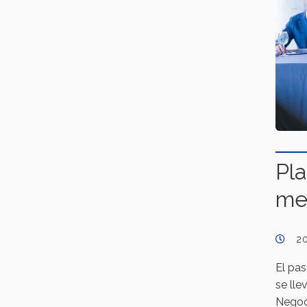
Pla
me
2
El pa
se lle
Negoc