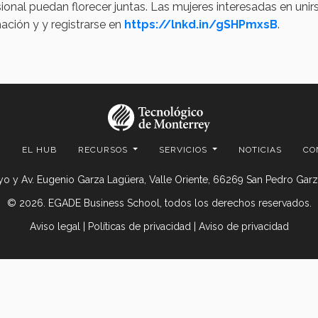
ional puedan florecer juntas. Las mujeres interesadas en un
ación y y registrarse en
https://lnkd.in/gSHPmxsB
.
S
EL HUB
RECURSOS
SERVICIOS
NOTICIAS
CO
o y Av. Eugenio Garza Lagüera, Valle Oriente, 66269 San Pedro Garza
© 2026. EGADE Business School, todos los derechos reservados.
Aviso legal
|
Políticas de privacidad
|
Aviso de privacidad
© 2026 Centro de Evolución Digital
EGADE Business School | Tecnológico de Monterrey