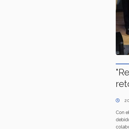
"R
ret
2
Con el
debido
colab