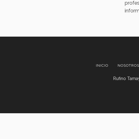
profes
inform
INICIO
NOSOTRO
Rufino Tamay