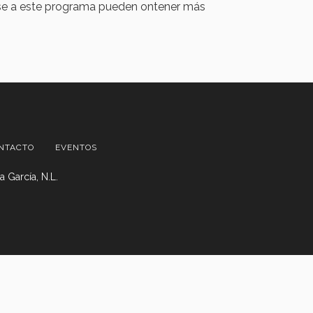
irse a este programa pueden ontener más
NTACTO
EVENTOS
 García, N.L.