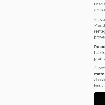
unen e
despu
El eve
Presid
reinte
proye
Reco
habili
promov
El pro
mater
al cri
innova