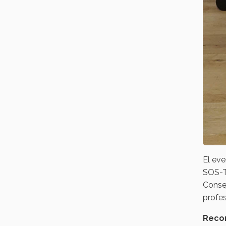
El eve
SOS-Te
Conse
profes
Reco