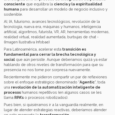
consciente
que equilibra la
ciencia y la espiritualidad
humana
para desarrollar un modelo de negocio inclusivo y
sostenible.
AI, IA, futurismo, avances tecnológicos, revolución de la
tecnología, nueva era, máquinas y humanos, inteligencia
artificial, algoritmos, futurista, VR, AR, herramientas modernas,
realidad virtual, realidad aumentada, burbujas de chat -
(Imagen Ilustrativa Infobae)
Para Latinoamérica, acelerar esta
transición es
fundamental para cerrar la brecha tecnológica y
social
que aún persiste. Aunque deberiamos quizá ya estar
hablando de otros niveles de transformación para que su
presencia no nos tome por sorpresa nuevamente.
Recientemente me pidieron compartir un par de reflexiones
sobre el enfoque estratégico denominado “
Agentic
”, toda
una
revolución de la automatización inteligente de
procesos
humanos repetitivos (en algunos casos se les
llama
RPA’s
o procesos robotizados).
Pues bien, si quisiéramos ir a la vanguardía realmente, en
lugar de atender estrategias reactivas, deberíamos atender
en este momento la
transformación