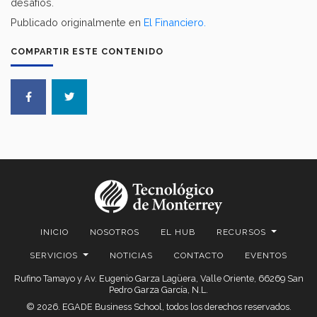
desafíos.
Publicado originalmente en
El Financiero.
COMPARTIR ESTE CONTENIDO
INICIO
NOSOTROS
EL HUB
RECURSOS
SERVICIOS
NOTICIAS
CONTACTO
EVENTOS
Rufino Tamayo y Av. Eugenio Garza Lagüera, Valle Oriente, 66269 San
Pedro Garza García, N.L.
© 2026. EGADE Business School, todos los derechos reservados.