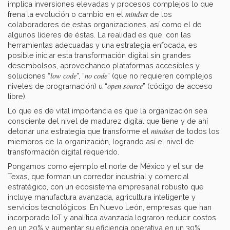
implica inversiones elevadas y procesos complejos lo que
mindset
frena la evolución o cambio en el
de los
colaboradores de estas organizaciones, así como el de
algunos líderes de éstas. La realidad es que, con las
herramientas adecuadas y una estrategia enfocada, es
posible iniciar esta transformación digital sin grandes
desembolsos, aprovechando plataformas accesibles y
low code
no code
soluciones “
”, “
” (que no requieren complejos
open source
niveles de programación) u “
” (código de acceso
libre).
Lo que es de vital importancia es que la organización sea
consciente del nivel de madurez digital que tiene y de ahí
mindset
detonar una estrategia que transforme el
de todos los
miembros de la organización, logrando así el nivel de
transformación digital requerido.
Pongamos como ejemplo el norte de México y el sur de
Texas, que forman un corredor industrial y comercial
estratégico, con un ecosistema empresarial robusto que
incluye manufactura avanzada, agricultura inteligente y
servicios tecnológicos. En Nuevo León, empresas que han
incorporado IoT y analítica avanzada lograron reducir costos
en un 20% y aumentar su eficiencia operativa en un 30%.