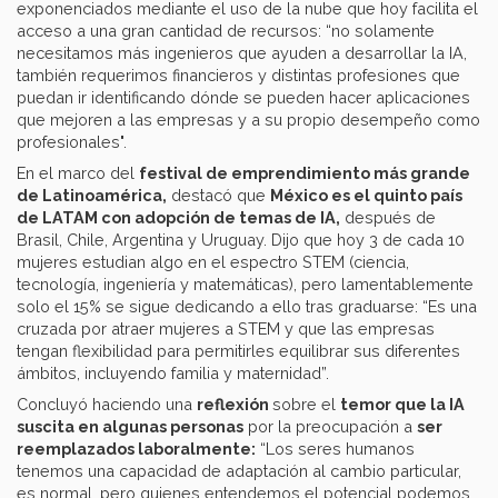
exponenciados mediante el uso de la nube que hoy facilita el
acceso a una gran cantidad de recursos: “no solamente
necesitamos más ingenieros que ayuden a desarrollar la IA,
también requerimos financieros y distintas profesiones que
puedan ir identificando dónde se pueden hacer aplicaciones
que mejoren a las empresas y a su propio desempeño como
profesionales".
En el marco del
festival de emprendimiento más grande
de Latinoamérica,
destacó que
México es el quinto país
de LATAM con adopción de temas de IA,
después de
Brasil, Chile, Argentina y Uruguay. Dijo que hoy 3 de cada 10
mujeres estudian algo en el espectro STEM (ciencia,
tecnología, ingeniería y matemáticas), pero lamentablemente
solo el 15% se sigue dedicando a ello tras graduarse: “Es una
cruzada por atraer mujeres a STEM y que las empresas
tengan flexibilidad para permitirles equilibrar sus diferentes
ámbitos, incluyendo familia y maternidad”.
Concluyó haciendo una
reflexión
sobre el
temor que la IA
suscita en algunas personas
por la preocupación a
ser
reemplazados laboralmente:
“Los seres humanos
tenemos una capacidad de adaptación al cambio particular,
es normal, pero quienes entendemos el potencial podemos