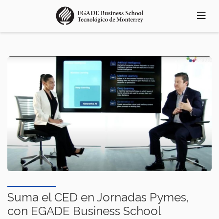
Pasar
al
contenido
principal
Suma el CED en Jornadas Pymes,
con EGADE Business School