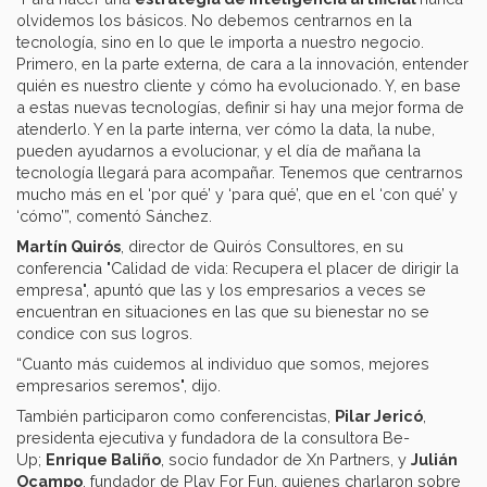
olvidemos los básicos. No debemos centrarnos en la
tecnología, sino en lo que le importa a nuestro negocio.
Primero, en la parte externa, de cara a la innovación, entender
quién es nuestro cliente y cómo ha evolucionado. Y, en base
a estas nuevas tecnologías, definir si hay una mejor forma de
atenderlo. Y en la parte interna, ver cómo la data, la nube,
pueden ayudarnos a evolucionar, y el día de mañana la
tecnología llegará para acompañar. Tenemos que centrarnos
mucho más en el ‘por qué’ y ‘para qué’, que en el ‘con qué’ y
‘cómo’”, comentó Sánchez.
Martín Quirós
, director de Quirós Consultores, en su
conferencia "Calidad de vida: Recupera el placer de dirigir la
empresa", apuntó que las y los empresarios a veces se
encuentran en situaciones en las que su bienestar no se
condice con sus logros.
“Cuanto más cuidemos al individuo que somos, mejores
empresarios seremos", dijo.
También participaron como conferencistas,
Pilar Jericó
,
presidenta ejecutiva y fundadora de la consultora Be-
Up;
Enrique Baliño
, socio fundador de Xn Partners, y
Julián
Ocampo
, fundador de Play For Fun, quienes charlaron sobre